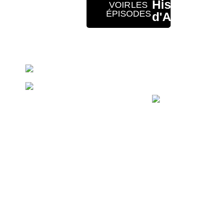
Amuse-
Histoires
VOIR LES
ÉPISODES
toi avec
d'Arthur
mon
en
application
balado
gratuite