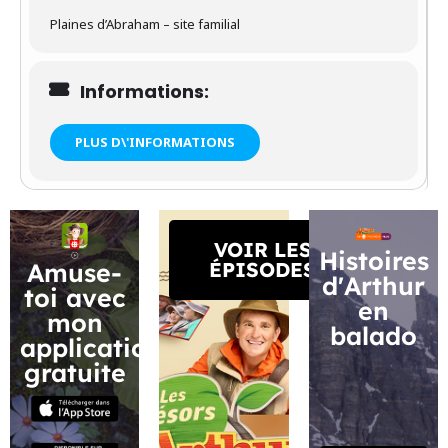
Plaines d’Abraham – site familial
Informations:
PLUS D\'INFORMATIONS
VOIR LES
Histoires
Amuse-
ÉPISODES
d'Arthur
toi avec
en
mon
balado
application
gratuite