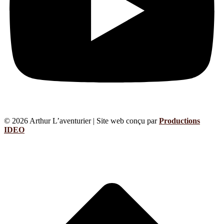
© 2026 Arthur L’aventurier | Site web conçu par
Productions
IDEO
A
e
h