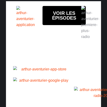
VOIR LES
ÉPISODES
Amuse-
toi
avec
Histoires
mon
d'Arthur
application
en
gratuite
balado