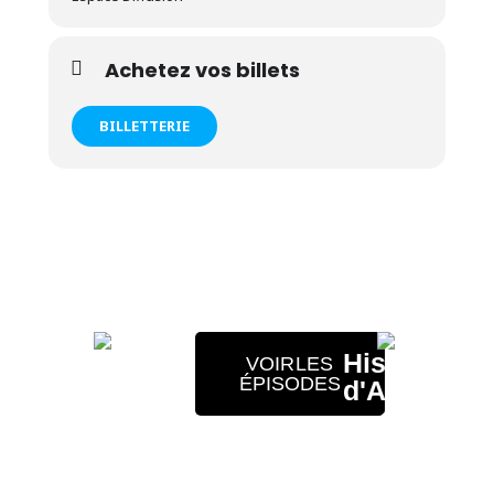
Achetez vos billets
BILLETTERIE
Amuse-
Histoires
VOIR LES
ÉPISODES
toi avec
d'Arthur
mon
en
application
balado
gratuite