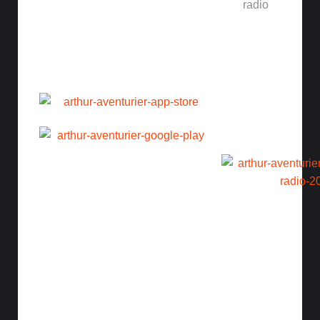
toi
avec
Histoires
mon
d'Arthur
application
en
gratuite
balado