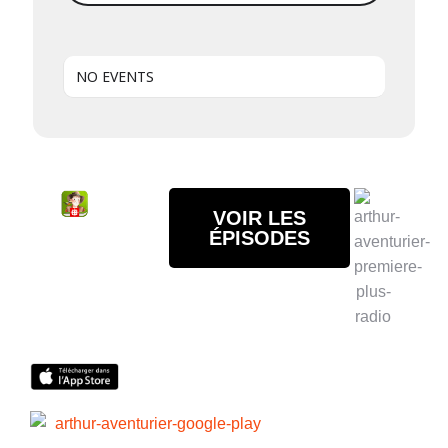
NO EVENTS
VOIR LES
Amuse-
ÉPISODES
toi avec
mon
application
gratuite
Histoires
d'Arthur
en
balado