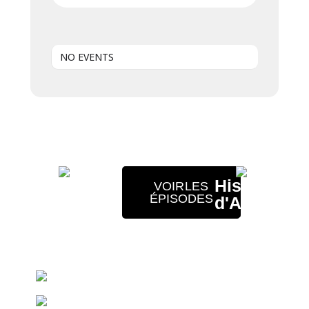
NO EVENTS
Amuse-
Histoires
VOIR LES
ÉPISODES
toi avec
d'Arthur
mon
en
application
balado
gratuite