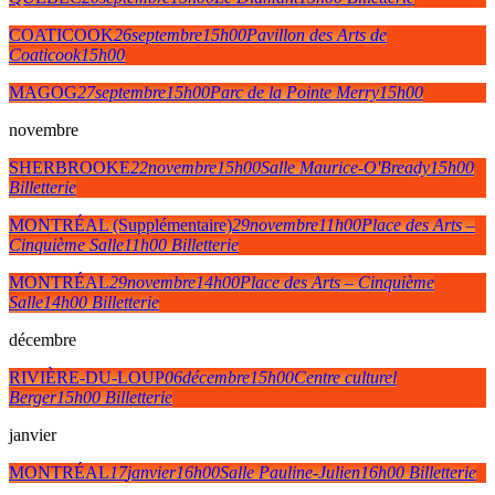
COATICOOK
26
septembre
15h00
Pavillon des Arts de
Coaticook
15h00
MAGOG
27
septembre
15h00
Parc de la Pointe Merry
15h00
novembre
SHERBROOKE
22
novembre
15h00
Salle Maurice-O'Bready
15h00
Billetterie
MONTRÉAL (Supplémentaire)
29
novembre
11h00
Place des Arts –
Cinquième Salle
11h00
Billetterie
MONTRÉAL
29
novembre
14h00
Place des Arts – Cinquième
Salle
14h00
Billetterie
décembre
RIVIÈRE-DU-LOUP
06
décembre
15h00
Centre culturel
Berger
15h00
Billetterie
janvier
MONTRÉAL
17
janvier
16h00
Salle Pauline-Julien
16h00
Billetterie