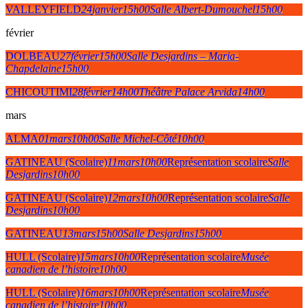
VALLEYFIELD
24
janvier
15h00
Salle Albert-Dumouchel
15h00
février
DOLBEAU
27
février
15h00
Salle Desjardins – Maria-
Chapdelaine
15h00
CHICOUTIMI
28
février
14h00
Théâtre Palace Arvida
14h00
mars
ALMA
01
mars
10h00
Salle Michel-Côté
10h00
GATINEAU (Scolaire)
11
mars
10h00
Représentation scolaire
Salle
Desjardins
10h00
GATINEAU (Scolaire)
12
mars
10h00
Représentation scolaire
Salle
Desjardins
10h00
GATINEAU
13
mars
15h00
Salle Desjardins
15h00
HULL (Scolaire)
15
mars
10h00
Représentation scolaire
Musée
canadien de l’histoire
10h00
HULL (Scolaire)
16
mars
10h00
Représentation scolaire
Musée
canadien de l’histoire
10h00