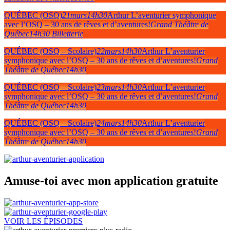
QUÉBEC (OSQ)
21
mars
14h30
Arthur L’aventurier symphonique
avec l’OSQ – 30 ans de rêves et d’aventures!
Grand Théâtre de
Québec
14h30
Billetterie
QUÉBEC (OSQ – Scolaire)
22
mars
14h30
Arthur L’aventurier
symphonique avec l’OSQ – 30 ans de rêves et d’aventures!
Grand
Théâtre de Québec
14h30
QUÉBEC (OSQ – Scolaire)
23
mars
14h30
Arthur L’aventurier
symphonique avec l’OSQ – 30 ans de rêves et d’aventures!
Grand
Théâtre de Québec
14h30
QUÉBEC (OSQ – Scolaire)
24
mars
14h30
Arthur L’aventurier
symphonique avec l’OSQ – 30 ans de rêves et d’aventures!
Grand
Théâtre de Québec
14h30
Amuse-toi avec mon application gratuite
VOIR LES ÉPISODES