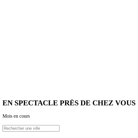
Bruyants flamants
Les hyènes
Les zèbres
Monsieur Marabout
Les grandes autruches
Rigolos babouins
Les gnous bleus
Les gazelles
Les impalas
Les buffles d’Afrique
EN SPECTACLE PRÈS DE CHEZ VOUS
Mois en cours