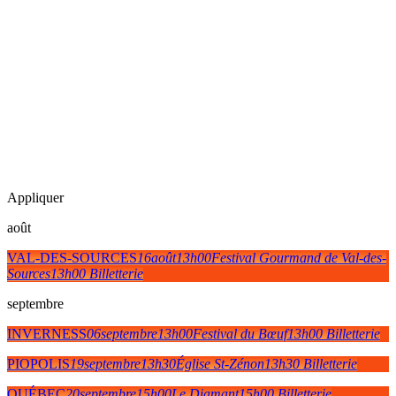
Appliquer
août
VAL-DES-SOURCES
16
août
13h00
Festival Gourmand de Val-des-
Sources
13h00
Billetterie
septembre
INVERNESS
06
septembre
13h00
Festival du Bœuf
13h00
Billetterie
PIOPOLIS
19
septembre
13h30
Église St-Zénon
13h30
Billetterie
QUÉBEC
20
septembre
15h00
Le Diamant
15h00
Billetterie